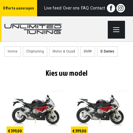
Ga
Offerte aanvragen
naar
Live feed
Over ons
FAQ
Contact
de
inhoud
Home
Chiptuning
Motor & Quad
BMW
S Series
Kies uw model
€ 399,00
€ 399,00