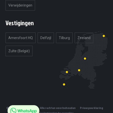
Verwijderingen
Vestigingen
Amersfoort HQ
Delfzijl
Tilburg
Zeeland
Zulte (België)
© 2019 Unlimited Tuning - Alle rechten voorbehouden
Privacyverklaring
Customization by eyeonline