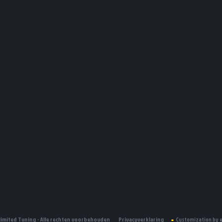
limited Tuning - Alle rechten voorbehouden
Privacyverklaring
Customization by 