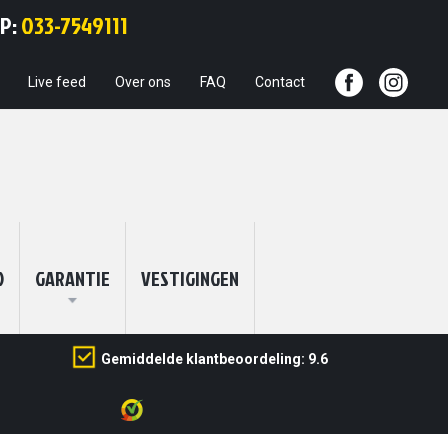
Ga
PP:
033-7549111
naar
de
inhoud
Live feed
Over ons
FAQ
Contact
O
GARANTIE
VESTIGINGEN
Gemiddelde klantbeoordeling: 9.6