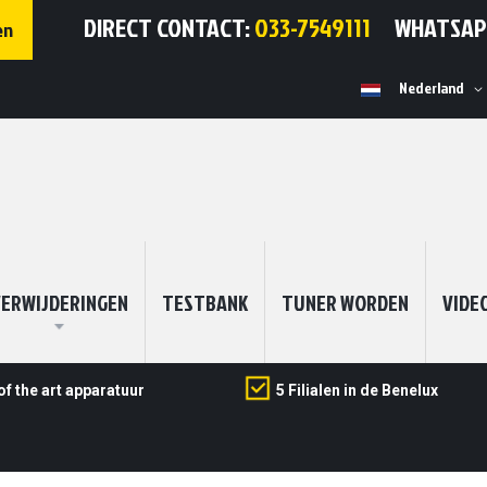
DIRECT CONTACT:
033-7549111
WHATSA
en
Selecteer
Nederland
winkel
ERWIJDERINGEN
TESTBANK
TUNER WORDEN
VIDE
of the art apparatuur
5 Filialen in de Benelux