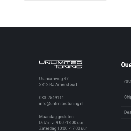
Ov
Uraniumweg 47
OBD
3812 RJ Amersfoort
Chi
033-7549111
info@unlimitedtuning.nl
Dea
Maandag gesloten
Di t/m vr 9:00 -18:00 uur
Zaterdag 10:00 -17:00 uur