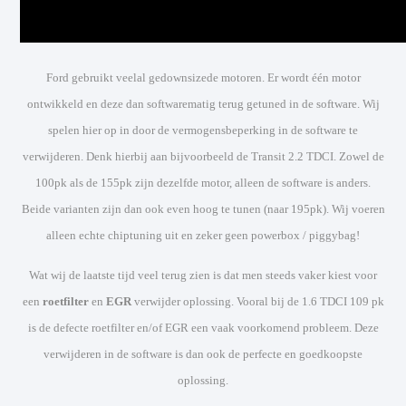
Ford gebruikt veelal gedownsizede motoren. Er wordt één motor
ontwikkeld en deze dan softwarematig terug getuned in de software. Wij
spelen hier op in door de vermogensbeperking in de software te
verwijderen. Denk hierbij aan bijvoorbeeld de Transit 2.2 TDCI. Zowel de
100pk als de 155pk zijn dezelfde motor, alleen de software is anders.
Beide varianten zijn dan ook even hoog te tunen (naar 195pk). Wij voeren
alleen echte chiptuning uit en zeker geen powerbox / piggybag!
Wat wij de laatste tijd veel terug zien is dat men steeds vaker kiest voor
een
roetfilter
en
EGR
verwijder oplossing. Vooral bij de 1.6 TDCI 109 pk
is de defecte roetfilter en/of EGR een vaak voorkomend probleem. Deze
verwijderen in de software is dan ook de perfecte en goedkoopste
oplossing.