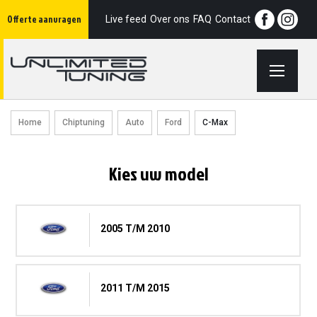
Ga
Offerte aanvragen
naar
Live feed
Over ons
FAQ
Contact
de
inhoud
Home
Chiptuning
Auto
Ford
C-Max
Kies uw model
2005 T/m 2010
2011 T/m 2015