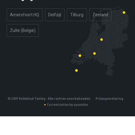
Amersfoort HQ
Delfzijl
Tilburg
Zeeland
Zulte (België)
© 2019 Unlimited Tuning - Alle rechten voorbehouden
Privacyverklaring
Customization by eyeonline