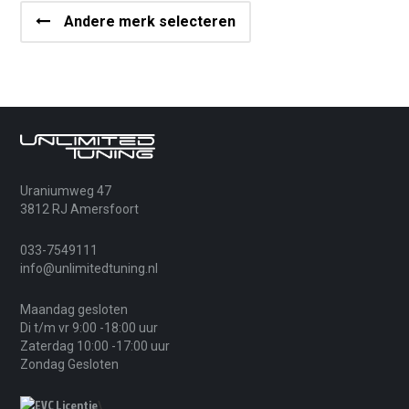
Andere merk selecteren
Uraniumweg 47
3812 RJ Amersfoort
033-7549111
info@unlimitedtuning.nl
Maandag gesloten
Di t/m vr 9:00 -18:00 uur
Zaterdag 10:00 -17:00 uur
Zondag Gesloten
\