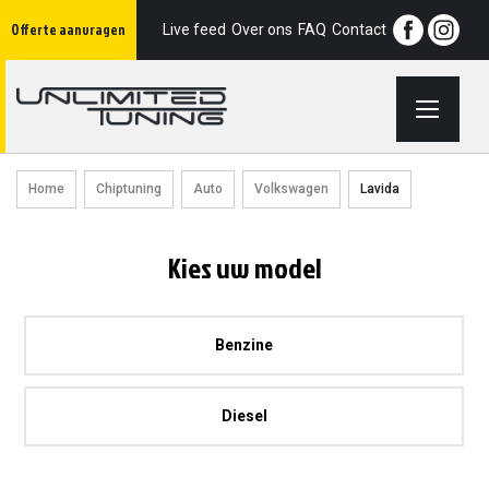
Ga
Offerte aanvragen
naar
Live feed
Over ons
FAQ
Contact
de
inhoud
Home
Chiptuning
Auto
Volkswagen
Lavida
Kies uw model
Benzine
Diesel