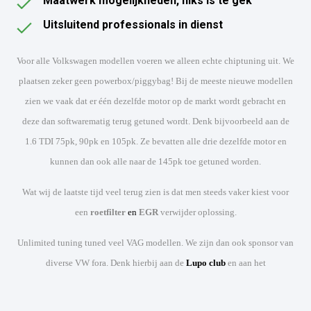
Maatwerk mogelijkheden, niks is te gek
Uitsluitend professionals in dienst
Voor alle Volkswagen modellen voeren we alleen echte chiptuning uit. We
plaatsen zeker geen powerbox/piggybag! Bij de meeste nieuwe modellen
zien we vaak dat er één dezelfde motor op de markt wordt gebracht en
deze dan softwarematig terug getuned wordt. Denk bijvoorbeeld aan de
1.6 TDI 75pk, 90pk en 105pk. Ze bevatten alle drie dezelfde motor en
kunnen dan ook alle naar de 145pk toe getuned worden.
Wat wij de laatste tijd veel terug zien is dat men steeds vaker kiest voor
een
roetfilter
en
EGR
verwijder oplossing.
Unlimited tuning tuned veel VAG modellen. We zijn dan ook sponsor van
diverse VW fora. Denk hierbij aan de
Lupo club
en aan het