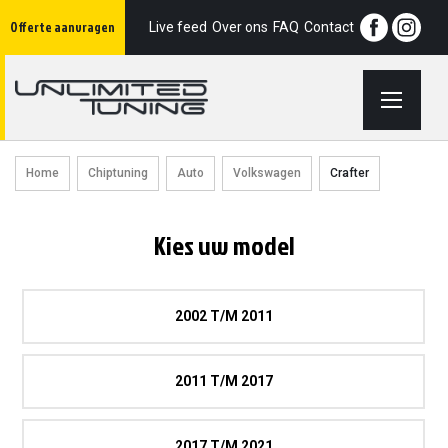
Ga
Offerte aanvragen
naar
Live feed
Over ons
FAQ
Contact
de
inhoud
Home
Chiptuning
Auto
Volkswagen
Crafter
Kies uw model
2002 T/m 2011
2011 T/m 2017
2017 T/m 2021