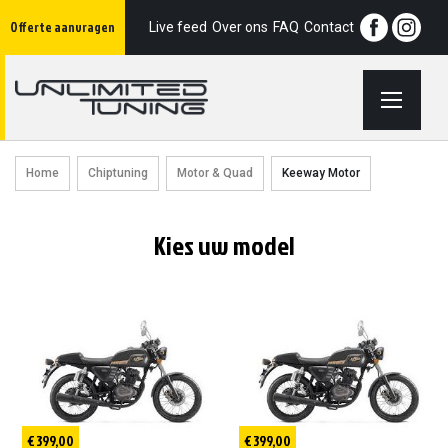
Ga
Offerte aanvragen
naar
Live feed
Over ons
FAQ
Contact
de
inhoud
Home
Chiptuning
Motor & Quad
Keeway Motor
Kies uw model
€ 399,00
€ 399,00