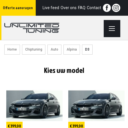
Ga
Offerte aanvragen
naar
Live feed
Over ons
FAQ
Contact
de
inhoud
Home
Chiptuning
Auto
Alpina
D3
Kies uw model
€ 399,00
€ 399,00