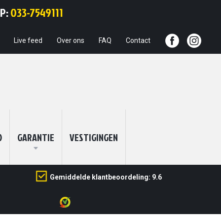
Ga
PP:
033-7549111
naar
de
inhoud
Live feed
Over ons
FAQ
Contact
O
GARANTIE
VESTIGINGEN
Gemiddelde klantbeoordeling: 9.6