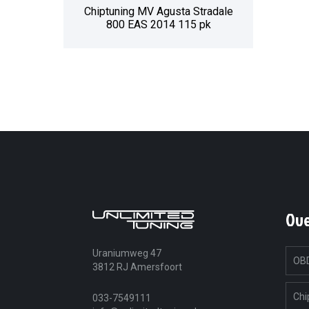
Chiptuning MV Agusta Stradale
800 EAS 2014 115 pk
Ov
Uraniumweg 47
OBD
3812 RJ Amersfoort
Chi
033-7549111