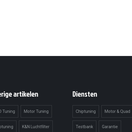
erige artikelen
Diensten
 Tuning
Motor Tuning
Chiptuning
Motor & Quad
ptuning
K&N Luchtfilter
Testbank
Garantie