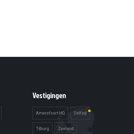
Vestigingen
Amersfoort HQ
Delfzijl
Tilburg
Zeeland