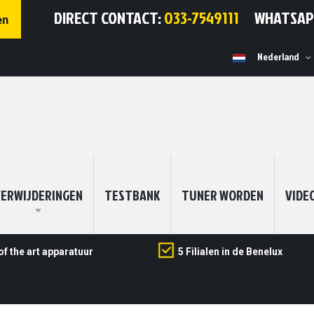
DIRECT CONTACT:
033-7549111
WHATSA
en
Selecteer
Nederland
winkel
ERWIJDERINGEN
TESTBANK
TUNER WORDEN
VIDE
of the art apparatuur
5 Filialen in de Benelux