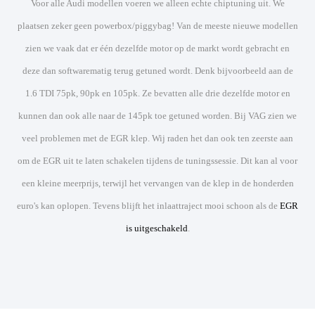
Voor alle Audi modellen voeren we alleen echte chiptuning uit. We
plaatsen zeker geen powerbox/piggybag! Van de meeste nieuwe modellen
zien we vaak dat er één dezelfde motor op de markt wordt gebracht en
deze dan softwarematig terug getuned wordt. Denk bijvoorbeeld aan de
1.6 TDI 75pk, 90pk en 105pk. Ze bevatten alle drie dezelfde motor en
kunnen dan ook alle naar de 145pk toe getuned worden. Bij VAG zien we
veel problemen met de EGR klep. Wij raden het dan ook ten zeerste aan
om de EGR uit te laten schakelen tijdens de tuningssessie. Dit kan al voor
een kleine meerprijs, terwijl het vervangen van de klep in de honderden
euro's kan oplopen. Tevens blijft het inlaattraject mooi schoon als de
EGR
is uitgeschakeld
.