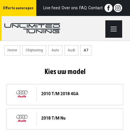
Ga
Offerte aanvragen
naar
Live feed
Over ons
FAQ
Contact
de
inhoud
Home
Chiptuning
Auto
Audi
A7
Kies uw model
2010 T/m 2018 4GA
2018 T/m Nu