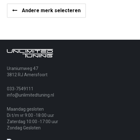
Andere merk selecteren
Uraniumweg 47
3812 RJ Amersfoort
033-7549111
info@unlimitedtuning.nl
Maandag gesloten
Di t/m vr 9:00 -18:00 uur
Zaterdag 10:00 -17:00 uur
Zondag Gesloten