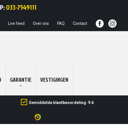
Ga
PP:
033-7549111
naar
de
inhoud
Live feed
Over ons
FAQ
Contact
O
GARANTIE
VESTIGINGEN
Gemiddelde klantbeoordeling: 9.6