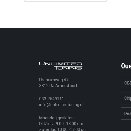
Ov
Uraniumweg 47
OBD
3812 RJ Amersfoort
Chi
033-7549111
info@unlimitedtuning.nl
Dea
Maandag gesloten
Di t/m vr 9:00 -18:00 uur
Zaterdag 10:00 -17:00 uur