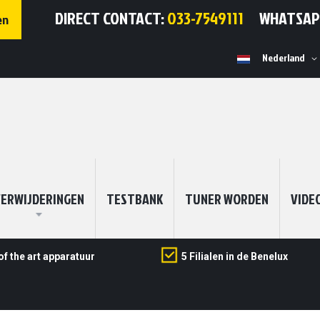
DIRECT CONTACT:
033-7549111
WHATSA
en
Selecteer
Nederland
winkel
ERWIJDERINGEN
TESTBANK
TUNER WORDEN
VIDE
of the art apparatuur
5 Filialen in de Benelux