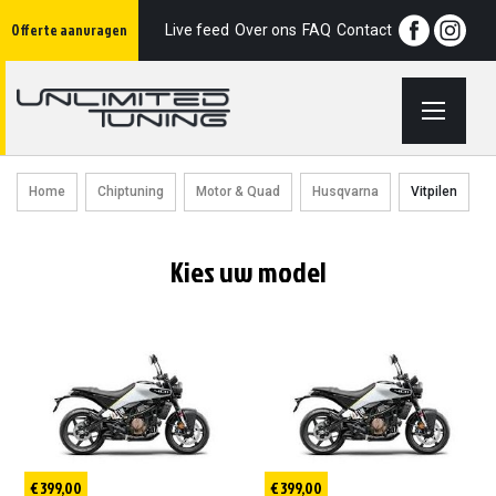
Ga
Offerte aanvragen
naar
Live feed
Over ons
FAQ
Contact
de
inhoud
Home
Chiptuning
Motor & Quad
Husqvarna
Vitpilen
Kies uw model
€ 399,00
€ 399,00