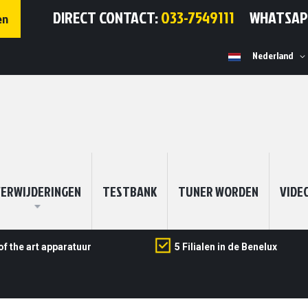
DIRECT CONTACT:
033-7549111
WHATSA
en
Selecteer
Nederland
winkel
ERWIJDERINGEN
TESTBANK
TUNER WORDEN
VIDE
of the art apparatuur
5 Filialen in de Benelux