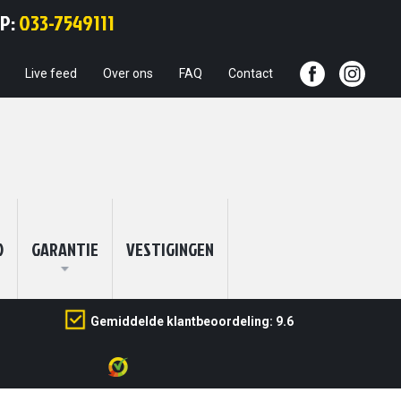
Ga
PP:
033-7549111
naar
de
inhoud
Live feed
Over ons
FAQ
Contact
O
GARANTIE
VESTIGINGEN
Gemiddelde klantbeoordeling: 9.6