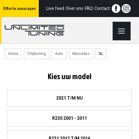
Ga
Offerte aanvragen
naar
Live feed
Over ons
FAQ
Contact
de
inhoud
Home
Chiptuning
Auto
Mercedes
SL
Kies uw model
2021 T/M NU
R230 2001 - 2011
R231 2012 T/m 2016