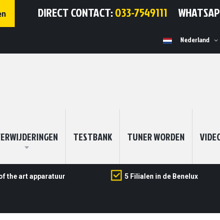
DIRECT CONTACT:
033-7549111
WHATSA
en
Selecteer
Nederland
winkel
ERWIJDERINGEN
TESTBANK
TUNER WORDEN
VIDE
of the art apparatuur
5 Filialen in de Benelux