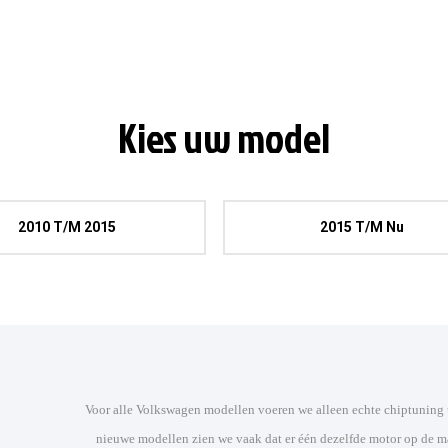
Kies uw model
2010 T/m 2015
2015 T/m Nu
Voor alle Volkswagen modellen voeren we alleen echte chiptuning uit. We plaatsen zeker geen powerbox/piggybag! Bij de meeste
nieuwe modellen zien we vaak dat er één dezelfde motor op de m