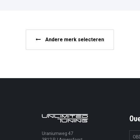
Andere merk selecteren
Ov
Uraniumweg 47
OBD
3812 RJ Amersfoort