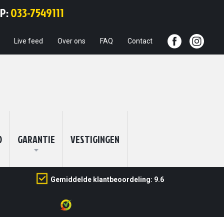
Ga
PP:
033-7549111
naar
de
inhoud
Live feed
Over ons
FAQ
Contact
O
GARANTIE
VESTIGINGEN
Gemiddelde klantbeoordeling: 9.6