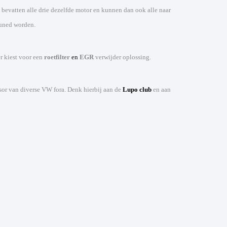
bevatten alle drie dezelfde motor en kunnen dan ook alle naar
tuned worden.
ker kiest voor een
roetfilter
en
EGR
verwijder oplossing.
sor van diverse VW fora. Denk hierbij aan de
Lupo club
en aan