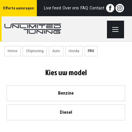
Ga
Offerte aanvragen
naar
Live feed
Over ons
FAQ
Contact
de
inhoud
Home
Chiptuning
Auto
Honda
FRV
Kies uw model
Benzine
Diesel