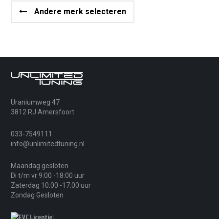
Andere merk selecteren
Uraniumweg 47
3812 RJ Amersfoort
033-7549111
info@unlimitedtuning.nl
Maandag gesloten
Di t/m vr 9:00 -18:00 uur
Zaterdag 10:00 -17:00 uur
Zondag Gesloten
\