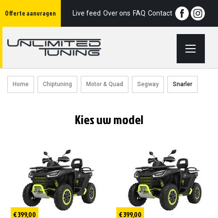
Ga
Offerte aanvragen
naar
Live feed
Over ons
FAQ
Contact
de
inhoud
Home
Chiptuning
Motor & Quad
Segway
Snarler
Kies uw model
€ 399,00
€ 399,00