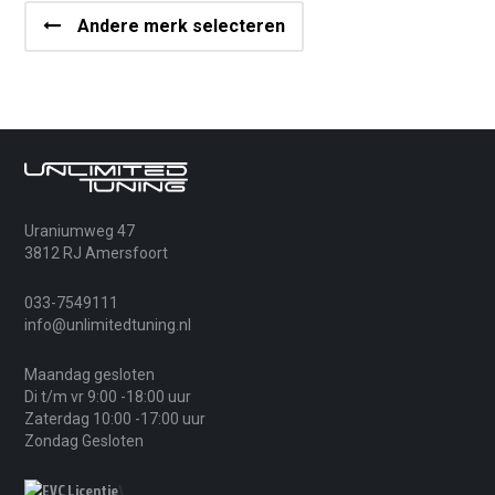
Andere merk selecteren
Uraniumweg 47
3812 RJ Amersfoort
033-7549111
info@unlimitedtuning.nl
Maandag gesloten
Di t/m vr 9:00 -18:00 uur
Zaterdag 10:00 -17:00 uur
Zondag Gesloten
\