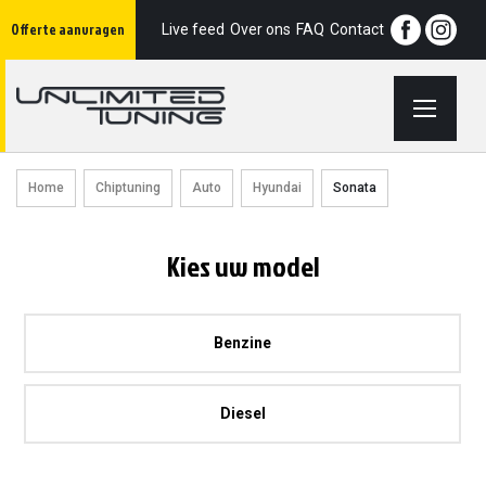
Ga
Offerte aanvragen
naar
Live feed
Over ons
FAQ
Contact
de
inhoud
Home
Chiptuning
Auto
Hyundai
Sonata
Kies uw model
Benzine
Diesel