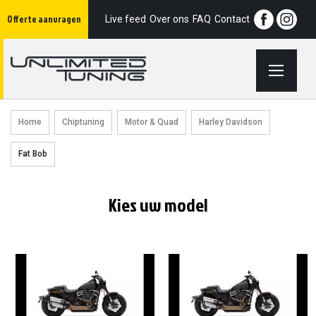
Ga
Offerte aanvragen
naar
Live feed
Over ons
FAQ
Contact
de
inhoud
Home
Chiptuning
Motor & Quad
Harley Davidson
Fat Bob
Kies uw model