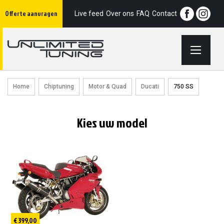
Ga
Offerte aanvragen
naar
Live feed
Over ons
FAQ
Contact
de
inhoud
Home
Chiptuning
Motor & Quad
Ducati
750 SS
Kies uw model
€ 399,00