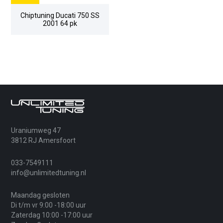
Chiptuning Ducati 750 SS
2001 64 pk
Uraniumweg 47
3812 RJ Amersfoort
033-7549111
info@unlimitedtuning.nl
Maandag gesloten
Di t/m vr 9:00 -18:00 uur
Zaterdag 10:00 -17:00 uur