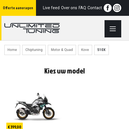
Ga
Offerte aanvragen
naar
Live feed
Over ons
FAQ
Contact
de
inhoud
Home
Chiptuning
Motor & Quad
Kove
510X
Kies uw model
€ 399,00