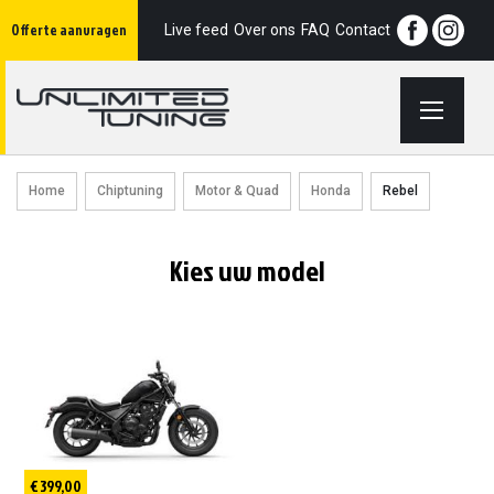
Ga
Offerte aanvragen
naar
Live feed
Over ons
FAQ
Contact
de
inhoud
Home
Chiptuning
Motor & Quad
Honda
Rebel
Kies uw model
€ 399,00