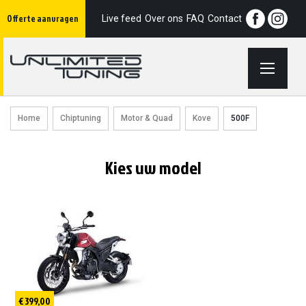
Ga
Offerte aanvragen
naar
Live feed
Over ons
FAQ
Contact
de
inhoud
Home
Chiptuning
Motor & Quad
Kove
500F
Kies uw model
€ 399,00