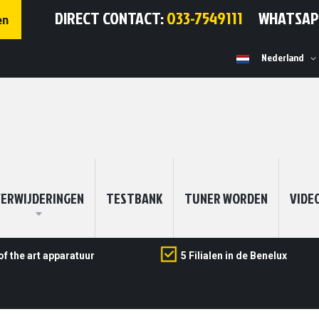
DIRECT CONTACT:
033-7549111
WHATSA
en
Selecteer
Nederland
winkel
ERWIJDERINGEN
TESTBANK
TUNER WORDEN
VIDE
of the art apparatuur
5 Filialen in de Benelux