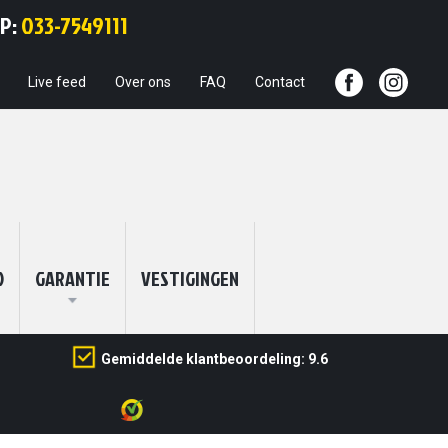
Ga
PP:
033-7549111
naar
de
inhoud
Live feed
Over ons
FAQ
Contact
O
GARANTIE
VESTIGINGEN
Gemiddelde klantbeoordeling: 9.6