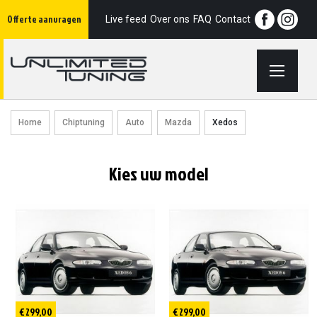
Ga
Offerte aanvragen
naar
Live feed
Over ons
FAQ
Contact
de
inhoud
Home
Chiptuning
Auto
Mazda
Xedos
Kies uw model
€ 299,00
€ 299,00