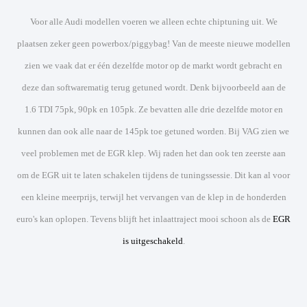
Voor alle Audi modellen voeren we alleen echte chiptuning uit. We
plaatsen zeker geen powerbox/piggybag! Van de meeste nieuwe modellen
zien we vaak dat er één dezelfde motor op de markt wordt gebracht en
deze dan softwarematig terug getuned wordt. Denk bijvoorbeeld aan de
1.6 TDI 75pk, 90pk en 105pk. Ze bevatten alle drie dezelfde motor en
kunnen dan ook alle naar de 145pk toe getuned worden. Bij VAG zien we
veel problemen met de EGR klep. Wij raden het dan ook ten zeerste aan
om de EGR uit te laten schakelen tijdens de tuningssessie. Dit kan al voor
een kleine meerprijs, terwijl het vervangen van de klep in de honderden
euro's kan oplopen. Tevens blijft het inlaattraject mooi schoon als de
EGR
is uitgeschakeld
.