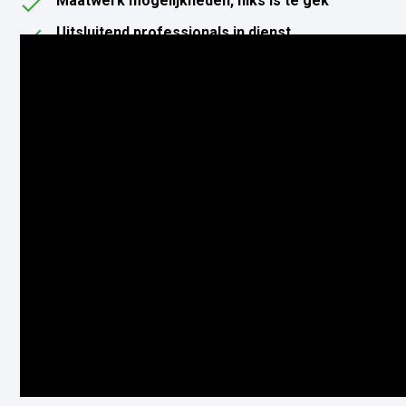
Maatwerk mogelijkheden, niks is te gek
Uitsluitend professionals in dienst