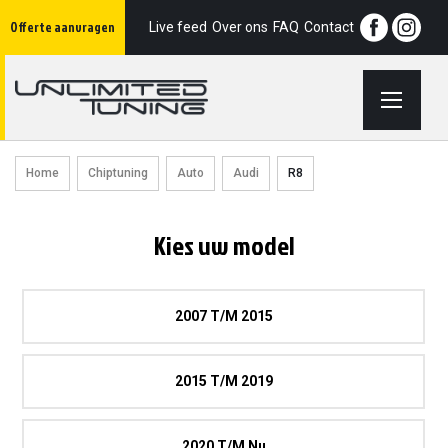
Ga
Offerte aanvragen
naar
Live feed
Over ons
FAQ
Contact
de
inhoud
Home
Chiptuning
Auto
Audi
R8
Kies uw model
2007 T/m 2015
2015 T/m 2019
2020 T/M Nu