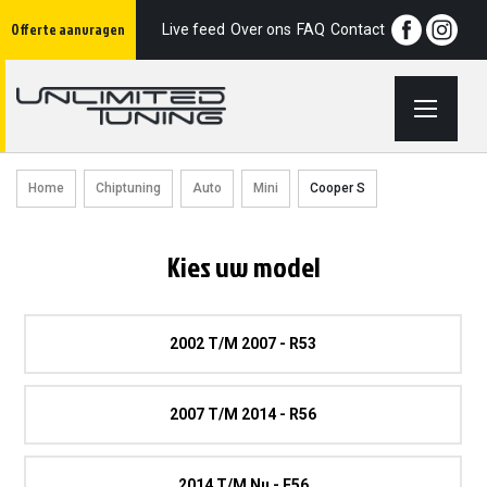
Ga
Offerte aanvragen
naar
Live feed
Over ons
FAQ
Contact
de
inhoud
Home
Chiptuning
Auto
Mini
Cooper S
Kies uw model
2002 T/m 2007 - R53
2007 T/m 2014 - R56
2014 T/m Nu - F56