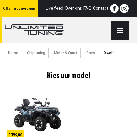
Ga
Offerte aanvragen
naar
Live feed
Over ons
FAQ
Contact
de
inhoud
Home
Chiptuning
Motor & Quad
Goes
Xwolf
Kies uw model
€ 399,00