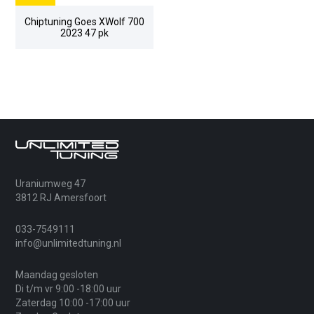
Chiptuning Goes XWolf 700
2023 47 pk
Uraniumweg 47
3812 RJ Amersfoort
033-7549111
info@unlimitedtuning.nl
Maandag gesloten
Di t/m vr 9:00 -18:00 uur
Zaterdag 10:00 -17:00 uur