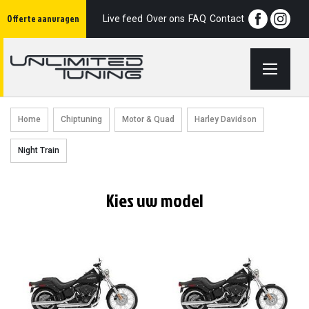
Ga
Offerte aanvragen
naar
Live feed
Over ons
FAQ
Contact
de
inhoud
Home
Chiptuning
Motor & Quad
Harley Davidson
Night Train
Kies uw model