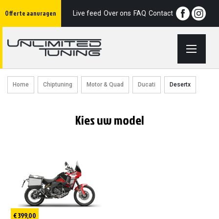
Ga
Offerte aanvragen
naar
Live feed
Over ons
FAQ
Contact
de
inhoud
Home
Chiptuning
Motor & Quad
Ducati
Desertx
Kies uw model
€ 399,00