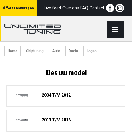
Ga
Offerte aanvragen
naar
Live feed
Over ons
FAQ
Contact
de
inhoud
Home
Chiptuning
Auto
Dacia
Logan
Kies uw model
2004 T/m 2012
2013 T/m 2016