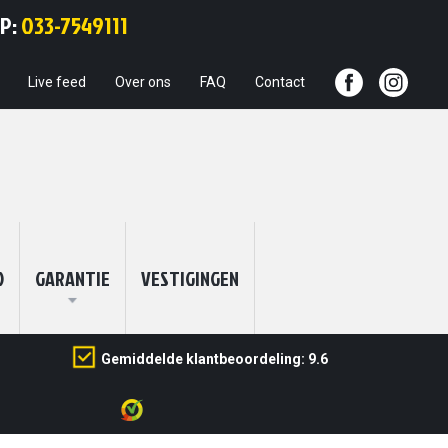
Ga
PP:
033-7549111
naar
de
inhoud
Live feed
Over ons
FAQ
Contact
O
GARANTIE
VESTIGINGEN
Gemiddelde klantbeoordeling: 9.6