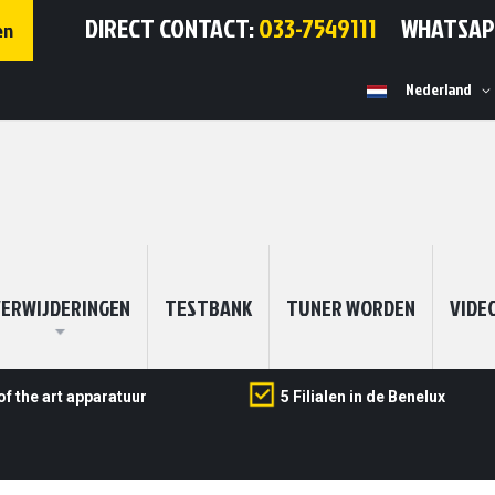
DIRECT CONTACT:
033-7549111
WHATSA
en
Selecteer
Nederland
winkel
ERWIJDERINGEN
TESTBANK
TUNER WORDEN
VIDE
of the art apparatuur
5 Filialen in de Benelux