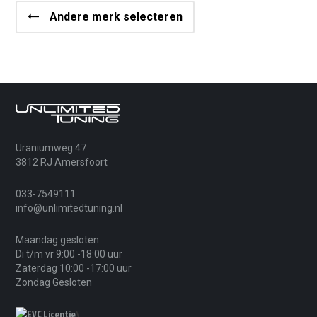
Andere merk selecteren
Uraniumweg 47
3812 RJ Amersfoort
033-7549111
info@unlimitedtuning.nl
Maandag gesloten
Di t/m vr 9:00 -18:00 uur
Zaterdag 10:00 -17:00 uur
Zondag Gesloten
\