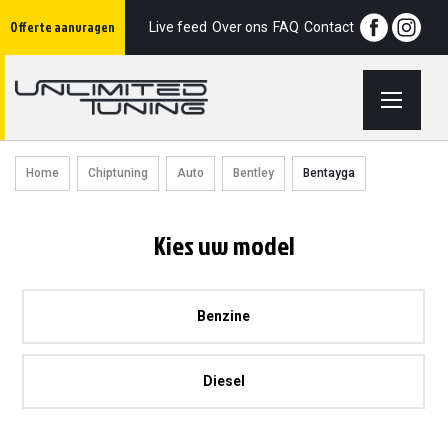
Ga
Offerte aanvragen
naar
Live feed
Over ons
FAQ
Contact
de
inhoud
Home
Chiptuning
Auto
Bentley
Bentayga
Kies uw model
Benzine
Diesel