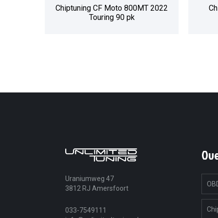
Chiptuning CF Moto 800MT 2022
Ch
Touring 90 pk
Ov
Uraniumweg 47
OBD
3812 RJ Amersfoort
Chi
033-7549111