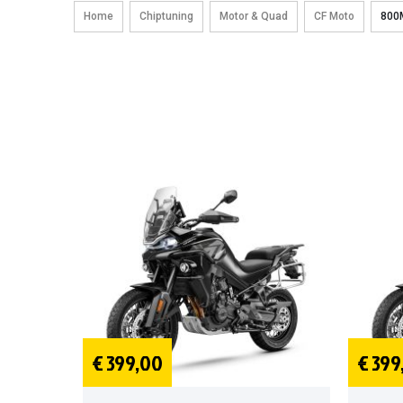
Home
Chiptuning
Motor & Quad
CF Moto
800
€ 399,00
€ 399