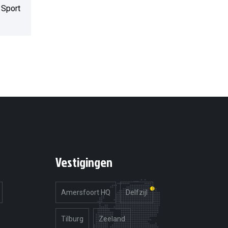
 Sport
Vestigingen
Amersfoort HQ
Delfzijl
Tilburg
Zeeland