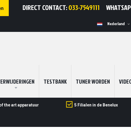
DIRECT CONTACT:
033-7549111
WHATSA
en
Selecteer
Nederland
winkel
ERWIJDERINGEN
TESTBANK
TUNER WORDEN
VIDE
of the art apparatuur
5 Filialen in de Benelux