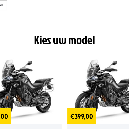
MT
Kies uw model
,00
€ 399,00