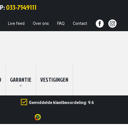
Ga
PP:
033-7549111
naar
de
inhoud
Live feed
Over ons
FAQ
Contact
O
GARANTIE
VESTIGINGEN
Gemiddelde klantbeoordeling: 9.6