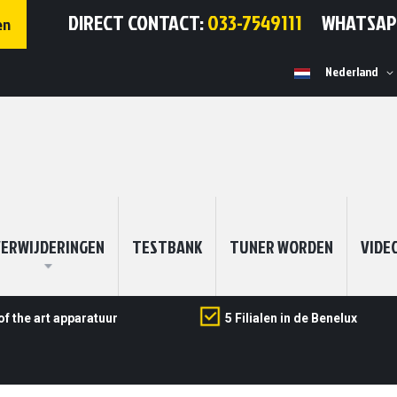
DIRECT CONTACT:
033-7549111
WHATSA
en
Selecteer
Nederland
winkel
ERWIJDERINGEN
TESTBANK
TUNER WORDEN
VIDE
of the art apparatuur
5 Filialen in de Benelux