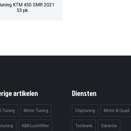
tuning KTM 450 SMR 2021
53 pk
erige artikelen
Diensten
 Tuning
Motor Tuning
Chiptuning
Motor & Quad
ptuning
K&N Luchtfilter
Testbank
Garantie