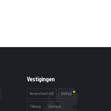
Vestigingen
Amersfoort HQ
Delfzijl
Tilburg
Zeeland