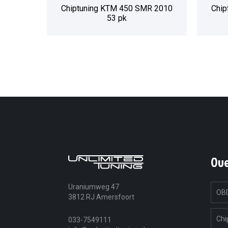
Chiptuning KTM 450 SMR 2010
Chip
53 pk
Ov
Uraniumweg 47
OBD
3812 RJ Amersfoort
Chi
033-7549111