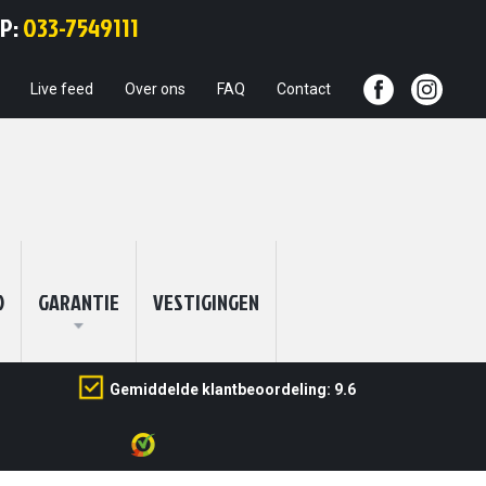
Ga
PP:
033-7549111
naar
de
inhoud
Live feed
Over ons
FAQ
Contact
O
GARANTIE
VESTIGINGEN
Gemiddelde klantbeoordeling: 9.6