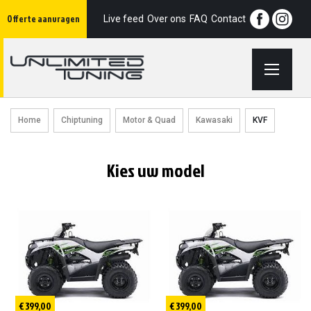
Ga
Offerte aanvragen
naar
Live feed
Over ons
FAQ
Contact
de
inhoud
Home
Chiptuning
Motor & Quad
Kawasaki
KVF
Kies uw model
€ 399,00
€ 399,00