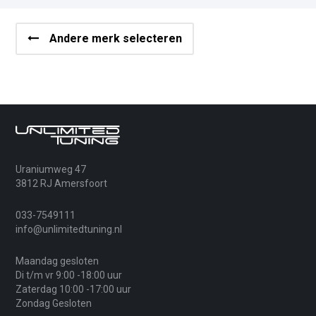
Andere merk selecteren
Uraniumweg 47
3812 RJ Amersfoort
033-7549111
info@unlimitedtuning.nl
Maandag gesloten
Di t/m vr 9:00 -18:00 uur
Zaterdag 10:00 -17:00 uur
Zondag Gesloten