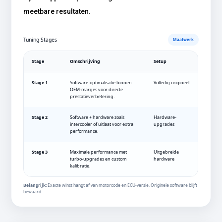
meetbare resultaten.
Tuning Stages
Maatwerk
Stage
Omschrijving
Setup
Stage 1
Software-optimalisatie binnen
Volledig origineel
OEM-marges voor directe
prestatieverbetering.
Stage 2
Software + hardware zoals
Hardware-
intercooler of uitlaat voor extra
upgrades
performance.
Stage 3
Maximale performance met
Uitgebreide
turbo-upgrades en custom
hardware
kalibratie.
Belangrijk:
Exacte winst hangt af van motorcode en ECU-versie. Originele software blijft
bewaard.