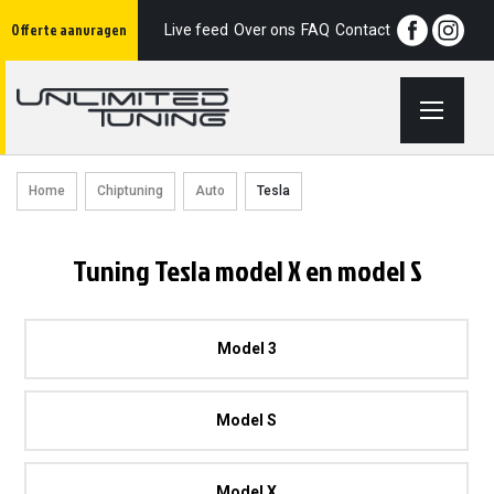
Ga
Offerte aanvragen
naar
Live feed
Over ons
FAQ
Contact
de
inhoud
Home
Chiptuning
Auto
Tesla
Tuning Tesla model X en model S
Model 3
Model S
Model X