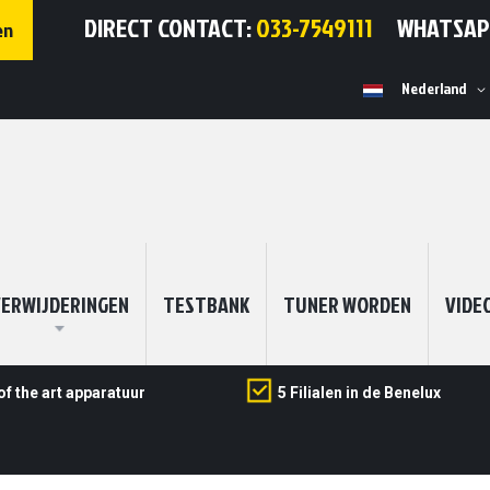
DIRECT CONTACT:
033-7549111
WHATSA
en
Selecteer
Nederland
winkel
ERWIJDERINGEN
TESTBANK
TUNER WORDEN
VIDE
of the art apparatuur
5 Filialen in de Benelux