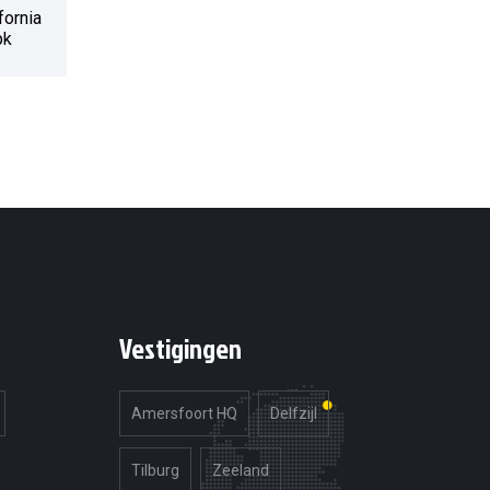
fornia
pk
Vestigingen
Amersfoort HQ
Delfzijl
Tilburg
Zeeland