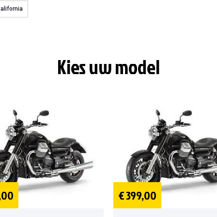
alifornia
Kies uw model
,00
€ 399,00