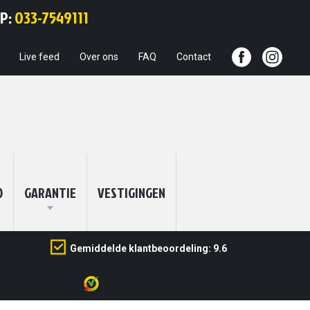
Ga
PP:
033-7549111
naar
de
inhoud
Live feed
Over ons
FAQ
Contact
O
GARANTIE
VESTIGINGEN
Gemiddelde klantbeoordeling: 9.6