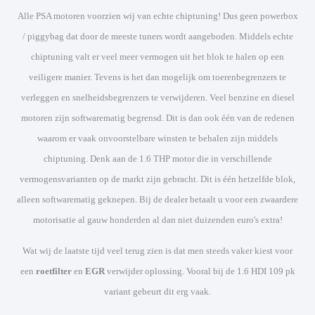
Alle PSA motoren voorzien wij van echte chiptuning! Dus geen powerbox
/ piggybag dat door de meeste tuners wordt aangeboden. Middels echte
chiptuning valt er veel meer vermogen uit het blok te halen op een
veiligere manier. Tevens is het dan mogelijk om toerenbegrenzers te
verleggen en snelheidsbegrenzers te verwijderen. Veel benzine en diesel
motoren zijn softwarematig begrensd. Dit is dan ook één van de redenen
waarom er vaak onvoorstelbare winsten te behalen zijn middels
chiptuning. Denk aan de 1.6 THP motor die in verschillende
vermogensvarianten op de markt zijn gebracht. Dit is één hetzelfde blok,
alleen softwarematig geknepen. Bij de dealer betaalt u voor een zwaardere
motorisatie al gauw honderden al dan niet duizenden euro's extra!
Wat wij de laatste tijd veel terug zien is dat men steeds vaker kiest voor
een
roetfilter
en
EGR
verwijder oplossing. Vooral bij de 1.6 HDI 109 pk
variant gebeurt dit erg vaak.