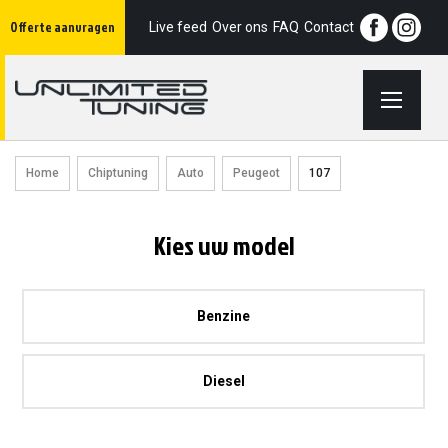
Ga
Offerte aanvragen
naar
Live feed
Over ons
FAQ
Contact
de
inhoud
Home
Chiptuning
Auto
Peugeot
107
Kies uw model
Benzine
Diesel