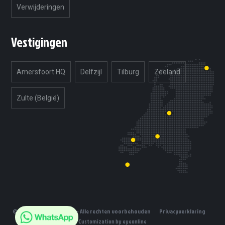
Verwijderingen
Vestigingen
Amersfoort HQ
Delfzijl
Tilburg
Zeeland
Zulte (België)
© 2019 Unlimited Tuning - Alle rechten voorbehouden
Privacyverklaring
Customization by eyeonline