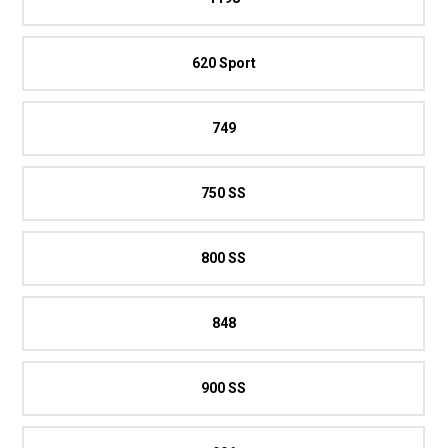
620 Sport
749
750 SS
800 SS
848
900 SS