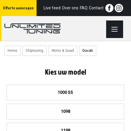
Ga
Offerte aanvragen
naar
Live feed
Over ons
FAQ
Contact
de
inhoud
Home
Chiptuning
Motor & Quad
Ducati
Kies uw model
1000 SS
1098
1198