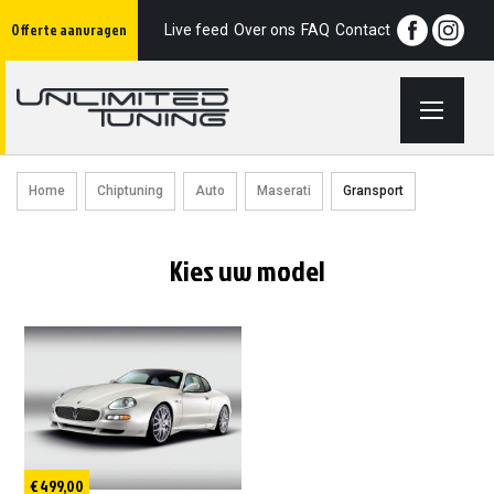
Ga
Offerte aanvragen
naar
Live feed
Over ons
FAQ
Contact
de
inhoud
Home
Chiptuning
Auto
Maserati
Gransport
Kies uw model
€ 499,00