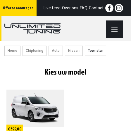
Ga
Offerte aanvragen
naar
Live feed
Over ons
FAQ
Contact
de
inhoud
Home
Chiptuning
Auto
Nissan
Townstar
Kies uw model
€ 399,00