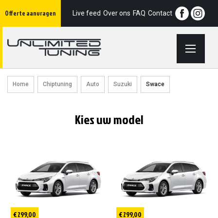
Ga
Offerte aanvragen
naar
Live feed
Over ons
FAQ
Contact
de
inhoud
Home
Chiptuning
Auto
Suzuki
Swace
Kies uw model
€ 299,00
€ 299,00