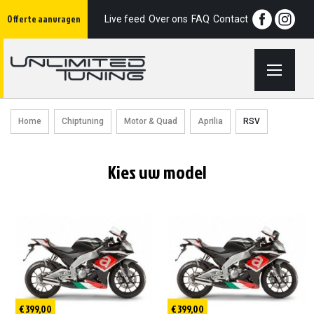
Ga
Offerte aanvragen
naar
Live feed
Over ons
FAQ
Contact
de
inhoud
Home
Chiptuning
Motor & Quad
Aprilia
RSV
Kies uw model
€ 399,00
€ 399,00