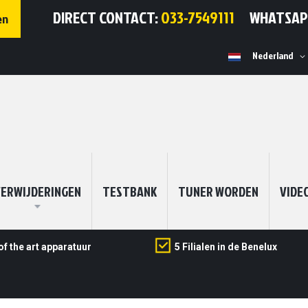
DIRECT CONTACT:
033-7549111
WHATSA
en
Selecteer
Nederland
winkel
ERWIJDERINGEN
TESTBANK
TUNER WORDEN
VIDE
of the art apparatuur
5 Filialen in de Benelux