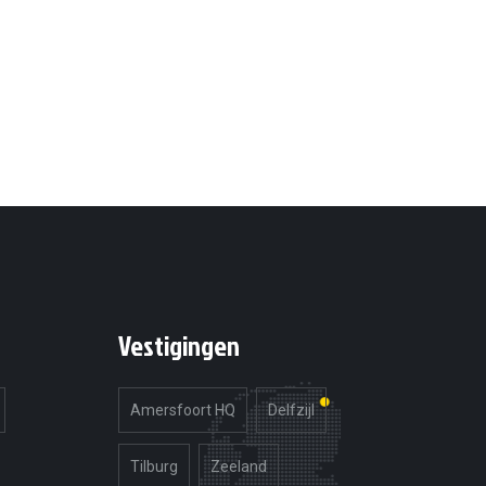
Vestigingen
Amersfoort HQ
Delfzijl
Tilburg
Zeeland