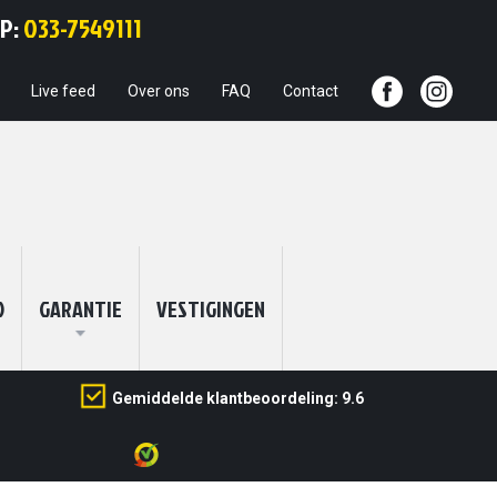
Ga
PP:
033-7549111
naar
de
inhoud
Live feed
Over ons
FAQ
Contact
O
GARANTIE
VESTIGINGEN
Gemiddelde klantbeoordeling: 9.6