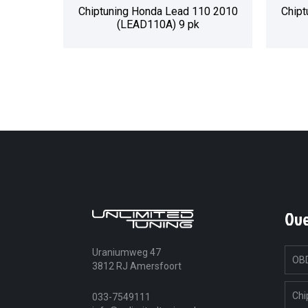
Chiptuning Honda Lead 110 2010
Chipt
(LEAD110A) 9 pk
Ov
Uraniumweg 47
OBD
3812 RJ Amersfoort
Chi
033-7549111