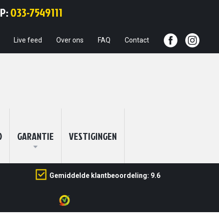
Ga
PP:
033-7549111
naar
de
inhoud
Live feed
Over ons
FAQ
Contact
O
GARANTIE
VESTIGINGEN
Gemiddelde klantbeoordeling: 9.6