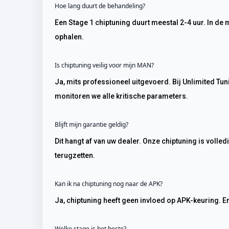
Hoe lang duurt de behandeling?
Een Stage 1 chiptuning duurt meestal 2-4 uur. In de meeste gevallen kunt u uw MAN dezelfde dag
ophalen.
Is chiptuning veilig voor mijn MAN?
Ja, mits professioneel uitgevoerd. Bij Unlimited Tuning blijven we binnen OEM-veiligheidsmarges en
monitoren we alle kritische parameters.
Blijft mijn garantie geldig?
Dit hangt af van uw dealer. Onze chiptuning is volledig reversibel – u kunt de originele software altijd
terugzetten.
Kan ik na chiptuning nog naar de APK?
Ja, chiptuning heeft geen invloed op APK-keuring. 
Welke stage is het beste?