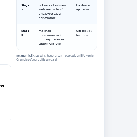
Stage
Software + hardware
Hardware-
2
zoals intercooler of
upgrades
uitlaat voor extra
performance.
Stage
Maximale
Uitgebreide
3
performance met
hardware
turbo-upgrades en
custom kalibratie.
Belangrijk:
Exacte winst hangt af van motorcode en ECU-versie.
Originele software blijft bewaard.
ens