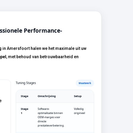
g
in Amersfoort halen we het maximale uit uw
pel
, met behoud van betrouwbaarheid en
Tuning Stages
Maatwerk
Stage
Omschrijving
Setup
e
Stage
Software-
Volledig
1
optimalisatie binnen
origineel
OEM-marges voor
directe
prestatieverbetering.