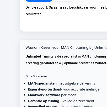
Dyno-rapport:
Op aanvraag beschikbaar voor meet
resultaten.
Waarom Kiezen voor MAN Chiptuning bij Unlimi
Unlimited Tuning
is dé specialist in MAN chiptunin
ervaring garanderen wij optimale prestaties zonde
Onze Voordelen:
MAN-specialisten
met uitgebreide kennis
Eigen dyno-testbank
voor accurate metingen
Maatwerk software
per model
Garantie op tuning
– volledige zekerheid
Reversibel proces
– altijd terug te zetten