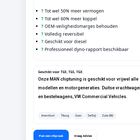
?
Tot wel 50% meer vermogen
?
Tot wel 60% meer koppel
?
OEM-veiligheidsmarges behouden
?
Volledig reversibel
?
Geschikt voor diesel
?
Professioneel dyno-rapport beschikbaar
Geschikt voor TGE, TGS, TGX
Onze MAN chiptuning is geschikt voor vrijwel alle
modellen en motorgeneraties. Duitse vrachtwag
en bestelwagens, VW Commercial Vehicles.
Amersfoort
Tilburg
Goes
Delfzijl
Zulte (BE)
Plan een Afspraak
Vraag Advies