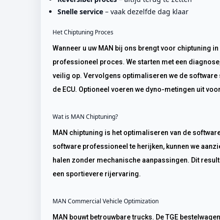
Snelle service
– vaak dezelfde dag klaar
Het Chiptuning Proces
Wanneer u uw MAN bij ons brengt voor chiptuning in Amersfoort, doorloopt het voertuig een
professioneel proces. We starten met een diagnose, 
veilig op. Vervolgens optimaliseren we de software
de ECU. Optioneel voeren we dyno-metingen uit voor
Wat is MAN Chiptuning?
MAN chiptuning is het optimaliseren van de software in de Engine Control Unit (ECU). Door deze
software professioneel te herijken, kunnen we aanz
halen zonder mechanische aanpassingen. Dit resultee
een sportievere rijervaring.
MAN Commercial Vehicle Optimization
MAN bouwt betrouwbare trucks. De TGE bestelwagen (vergelijkbaar met VW Crafter) met 2.0 TDI