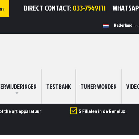
DIRECT CONTACT:
033-7549111
WHATSA
en
Selecteer
Nederland
winkel
ERWIJDERINGEN
TESTBANK
TUNER WORDEN
VIDE
of the art apparatuur
5 Filialen in de Benelux