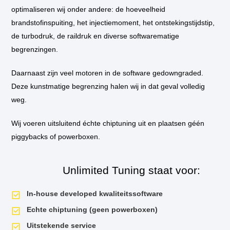
optimaliseren wij onder andere: de hoeveelheid
brandstofinspuiting, het injectiemoment, het ontstekingstijdstip,
Motor specificatie
de turbodruk, de raildruk en diverse softwarematige
begrenzingen.
Technische
Volledige motorcode
Motorcode afhankelijk van
Daarnaast zijn veel motoren in de software gedowngraded.
gegevens
van
Euro-type
Euro-type afhankelijk van 
Deze kunstmatige begrenzing halen wij in dat geval volledig
de
weg.
motor
Cilinderinhoud
N.b.
–
Ford
Wij voeren uitsluitend échte chiptuning uit en plaatsen géén
Boring x slag
N.b.
C-
piggybacks of powerboxen.
Max
Compressieverhouding
N.b.
2.0
TDCI
163
Aandrijving
Voorwielaandrijving (FWD)
Unlimited Tuning staat voor:
pk
In-house developed kwaliteitssoftware
Echte chiptuning (geen powerboxen)
ECU specificatie
Uitstekende service