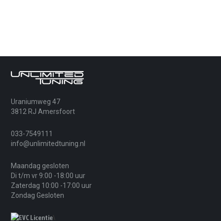
Uraniumweg 47
3812 RJ Amersfoort
033-7549111
info@unlimitedtuning.nl
Maandag gesloten
Di t/m vr 9:00 -18:00 uur
Zaterdag 10:00 -17:00 uur
Zondag Gesloten
\