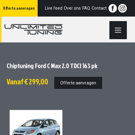
Ga
Offerte aanvragen
naar
Live feed
Over ons
FAQ
Contact
de
inhoud
Chiptuning Ford C Max 2.0 TDCI 163 pk
Vanaf
€ 299,00
Offerte aanvragen
Ga
Ga
naar
naar
het
het
einde
begin
van
van