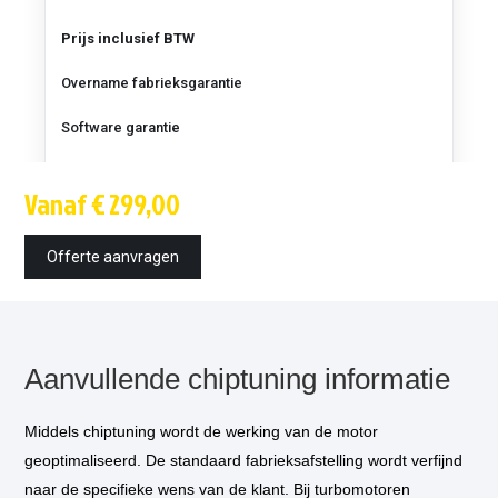
163
pk
Prijs inclusief BTW
Overname fabrieksgarantie
Software garantie
K&N luchtfilter (± 6 pk)
Vanaf € 299,00
Techniek
Offerte aanvragen
Montagetijd
Inbouw op locatie
optioneel
*
Vermogensmeting
optioneel
**
Aanvullende chiptuning informatie
EGR uitschakeling
aanbevolen bij diesel
Middels chiptuning wordt de werking van de motor
(optioneel)
geoptimaliseerd. De standaard fabrieksafstelling wordt verfijnd
naar de specifieke wens van de klant. Bij turbomotoren