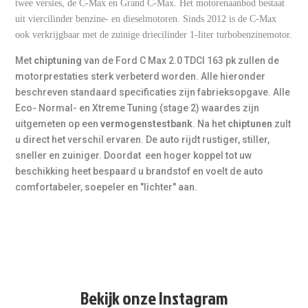
twee versies, de C-Max en Grand C-Max. Het motorenaanbod bestaat
Bij veel dieseltoepassingen is dit een logische aanbeveling,
uit viercilinder benzine- en dieselmotoren. Sinds 2012 is de C-Max
zeker in combinatie met tuning. Bij dit model kost EGR
+
Waarom kiezen voor Unlimited Tuning?
ook verkrijgbaar met de zuinige driecilinder 1-liter turbobenzinemotor.
uitschakeling in combinatie met tuning € 75,- extra.
Omdat wij eigen programmeurs in dienst hebben en
Met
chiptuning
van de Ford C Max 2.0 TDCI 163 pk zullen de
daardoor software volledig op maat en wens kunnen maken
motorprestaties sterk verbeterd worden. Alle hieronder
voor jouw auto en rijstijl.
beschreven standaard specificaties zijn fabrieksopgave. Alle
Eco- Normal- en Xtreme Tuning (stage 2) waardes zijn
uitgemeten op een
vermogenstestbank
. Na het
chiptunen
zult
u direct het verschil ervaren. De auto rijdt rustiger, stiller,
sneller en zuiniger. Doordat een hoger koppel tot uw
beschikking heet bespaard u brandstof en voelt de auto
comfortabeler, soepeler en "lichter" aan.
Bekijk onze Instagram