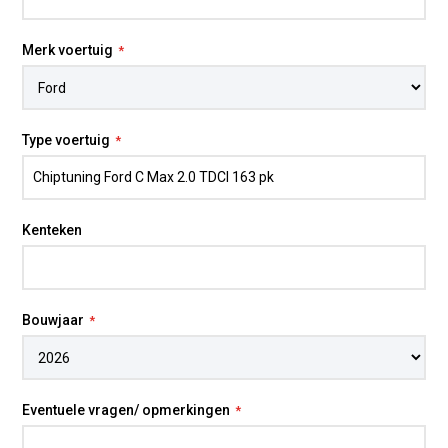
meer koppelbegrenzers, gasklep- of
gaspedaalrespons en waar van toepassing
Merk voertuig
turbodruk, inspuiting of ontsteking binnen veilige
marges. Omdat wij eigen programmeurs in dienst
hebben, kunnen wij de software volledig afstemmen
op jouw wensen. Juist daardoor is
chiptuning op
Type voertuig
maat
interessant: meer bruikbaar vermogen zonder
het karakter van de auto uit balans te brengen.
Omdat dit een dieselmotor is, adviseren we in veel
Kenteken
gevallen ook
EGR uitschakeling
als aanvullende
optie. In combinatie met tuning kost dit
€ 75,- extra
.
Daarmee kan vervuiling in het inlaattraject worden
beperkt en blijft de motor vaak constanter presteren.
Bouwjaar
* Inbouw op locatie
Eén van onze technici komt bij u thuis of op het werk
Eventuele vragen/ opmerkingen
voor professionele installatie. Starttarief is € 85,- ex BTW
+ gereden km's. Niet elk voertuig kan op locatie getuned