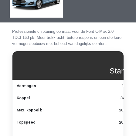
de
de
afbeeldingen-
afbeeldingen-
gallerij
gallerij
Professionele chiptuning op maat voor de Ford C-Max 2.0
TDCI 163 pk. Meer trekkracht, betere respons en een sterkere
vermogensopbouw met behoud van dagelijks comfort.
Standa
Vermogen,
Vermogen
163 pk
koppel
en
Koppel
340 Nm
topsnelheid
–
Max. koppel bij
2000 tpm
Ford
C-
Topspeed
205 km/u
Max
2.0
TDCI