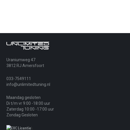
Uraniumweg 47
3812 RJ Amersfoort
033-7549111
info@unlimitedtuning.nl
Maandag gesloten
Di t/m vr 9:00 -18:00 uur
Zaterdag 10:00 -17:00 uur
Zondag Gesloten
\