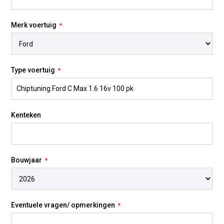
hebben, kunnen wij de software volledig afstemmen
op jouw wensen. Juist daardoor is
chiptuning op
maat
interessant: meer bruikbaar vermogen zonder
Merk voertuig
het karakter van de auto uit balans te brengen.
Voor wie meer uit de Ford C-Max 1.6 wil halen
zonder ingrijpende mechanische aanpassingen, is
Type voertuig
software-optimalisatie een effectieve upgrade. De
auto voelt levendiger, reageert alerter en sluit beter
aan bij modern dagelijks gebruik.
Kenteken
* Inbouw op locatie
Eén van onze technici komt bij u thuis of op het werk
voor professionele installatie. Starttarief is € 85,- ex BTW
Bouwjaar
+ gereden km's. Niet elk voertuig kan op locatie getuned
worden.
Eventuele vragen/ opmerkingen
** Vermogensmeting
Dit model is
Voorwielaandrijving (FWD)
, daarom geldt