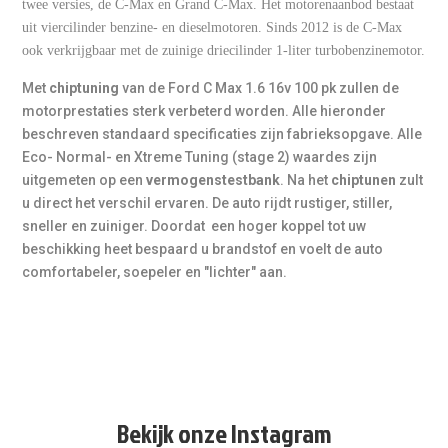
voor jouw auto en rijstijl.
twee versies, de C-Max en Grand C-Max. Het motorenaanbod bestaat
uit viercilinder benzine- en dieselmotoren. Sinds 2012 is de C-Max
ook verkrijgbaar met de zuinige driecilinder 1-liter turbobenzinemotor.
Met
chiptuning
van de Ford C Max 1.6 16v 100 pk zullen de
motorprestaties sterk verbeterd worden. Alle hieronder
beschreven standaard specificaties zijn fabrieksopgave. Alle
Eco- Normal- en Xtreme Tuning (stage 2) waardes zijn
uitgemeten op een
vermogenstestbank
. Na het
chiptunen
zult
u direct het verschil ervaren. De auto rijdt rustiger, stiller,
sneller en zuiniger. Doordat een hoger koppel tot uw
beschikking heet bespaard u brandstof en voelt de auto
comfortabeler, soepeler en "lichter" aan.
Bekijk onze Instagram