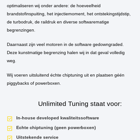
Technische
Volledige motorcode
Motorcode afhankelijk van
optimaliseren wij onder andere: de hoeveelheid
gegevens
brandstofinspuiting, het injectiemoment, het ontstekingstijdstip,
van
Euro-type
Euro-type afhankelijk van 
de
de turbodruk, de raildruk en diverse softwarematige
motor
Cilinderinhoud
N.b.
begrenzingen.
–
Ford
Boring x slag
N.b.
C-
Daarnaast zijn veel motoren in de software gedowngraded.
Max
Deze kunstmatige begrenzing halen wij in dat geval volledig
Compressieverhouding
N.b.
1.6
16v
weg.
100
Aandrijving
Voorwielaandrijving (FWD)
pk
Wij voeren uitsluitend échte chiptuning uit en plaatsen géén
piggybacks of powerboxen.
ECU specificatie
Unlimited Tuning staat voor:
ECU-
Motorcomputer merk en volledige
Bosch / Siemens benzine
In-house developed kwaliteitssoftware
informatie
type
en
Echte chiptuning (geen powerboxen)
lees/schrijf
Lees- en schrijf methode
OBD / bootmode
Uitstekende service
methode