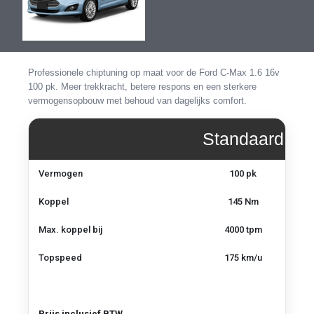
de
de
afbeeldingen-
afbeeldingen-
gallerij
gallerij
Professionele chiptuning op maat voor de Ford C-Max 1.6 16v
100 pk. Meer trekkracht, betere respons en een sterkere
vermogensopbouw met behoud van dagelijks comfort.
Standaard
Vermogen,
Vermogen
100 pk
koppel
en
Koppel
145 Nm
topsnelheid
–
Max. koppel bij
4000 tpm
Ford
C-
Topspeed
175 km/u
Max
1.6
16v
100
pk
Prijs inclusief BTW