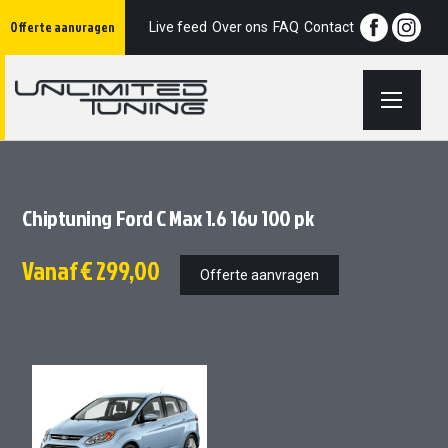
Ga
Offerte aanvragen
naar
Live feed
Over ons
FAQ
Contact
de
inhoud
Chiptuning Ford C Max 1.6 16v 100 pk
Vanaf
€ 299,00
Offerte aanvragen
Ga
Ga
naar
naar
het
het
einde
begin
van
van