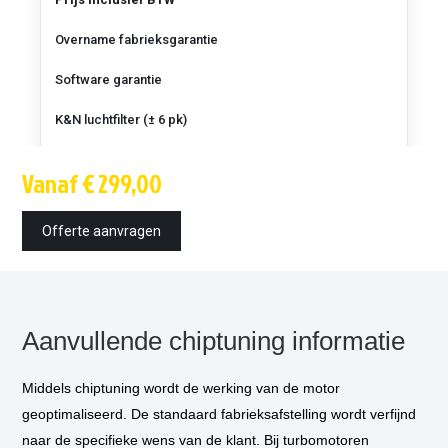
Overname fabrieksgarantie
Software garantie
K&N luchtfilter (± 6 pk)
Techniek
Vanaf € 299,00
Montagetijd
Offerte aanvragen
Inbouw op locatie
optioneel
*
Vermogensmeting
optioneel
**
Aanvullende chiptuning informatie
Middels chiptuning wordt de werking van de motor
Motor specificatie
geoptimaliseerd. De standaard fabrieksafstelling wordt verfijnd
naar de specifieke wens van de klant. Bij turbomotoren