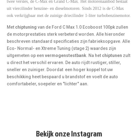
verschil: de auto reageert sneller, trekt soepeler door en
twee versies, de C-Max en Grand C-Max. Het motorenaanbod bestaat
+
Blijft de auto prettig rijden na tuning?
voelt minder ingehouden aan.
uit viercilinder benzine- en dieselmotoren. Sinds 2012 is de C-Max
Ja. Een goede afstelling zorgt niet alleen voor meer
ook verkrijgbaar met de zuinige driecilinder 1-liter turbobenzinemotor.
vermogen, maar vooral voor een soepelere
vermogensopbouw en een prettiger rijgevoel in het hele
Met
chiptuning
van de Ford C Max 1.0 Ecoboost 100pk zullen
toerengebied.
de motorprestaties sterk verbeterd worden. Alle hieronder
beschreven standaard specificaties zijn fabrieksopgave. Alle
Eco- Normal- en Xtreme Tuning (stage 2) waardes zijn
uitgemeten op een
vermogenstestbank
. Na het
chiptunen
zult
u direct het verschil ervaren. De auto rijdt rustiger, stiller,
sneller en zuiniger. Doordat een hoger koppel tot uw
beschikking heet bespaard u brandstof en voelt de auto
comfortabeler, soepeler en "lichter" aan.
Bekijk onze Instagram