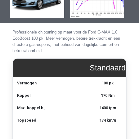
de
de
afbeeldingen-
afbeel
gallerij
gallerij
Professionele chiptuning op maat voor de Ford C-MAX 1.0
EcoBoost 100 pk. Meer vermogen, betere trekkracht en een
directere gasrespons, met behoud van dagelijks comfort en
betrouwbaarheid.
Standaard
Vermogen,
Vermogen
100 pk
koppel
en
Koppel
170 Nm
topsnelheid
–
Max. koppel bij
1400 tpm
Ford
C-
Topspeed
174 km/u
MAX
1.0
EcoBoost
100