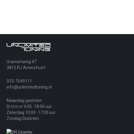
Uraniumweg 47
3812 RJ Amersfoort
033-7549111
info@unlimitedtuning.nl
Maandag gesloten
Di t/m vr 9:00 -18:00 uur
Zaterdag 10:00 -17:00 uur
Zondag Gesloten
\