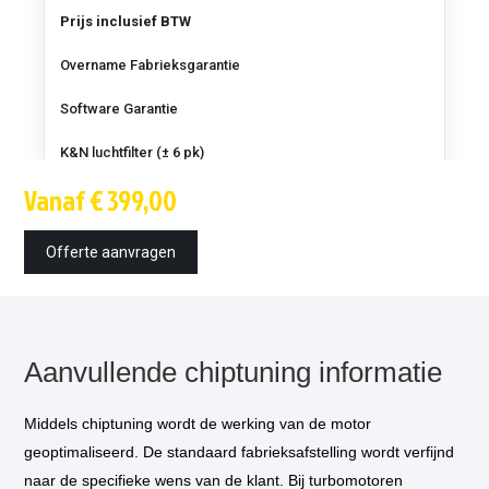
pk
Prijs inclusief BTW
Overname Fabrieksgarantie
Software Garantie
K&N luchtfilter (± 6 pk)
Vanaf € 399,00
Techniek
Montagetijd
Offerte aanvragen
Inbouw op locatie
optioneel
*
Vermogensmeting
optioneel
**
Aanvullende chiptuning informatie
Middels chiptuning wordt de werking van de motor
geoptimaliseerd. De standaard fabrieksafstelling wordt verfijnd
naar de specifieke wens van de klant. Bij turbomotoren