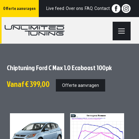
Ga
Offerte aanvragen
naar
Live feed
Over ons
FAQ
Contact
de
inhoud
Chiptuning Ford C Max 1.0 Ecoboost 100pk
Vanaf
€ 399,00
Offerte aanvragen
Ga
Ga
naar
naar
het
het
einde
begin
van
van