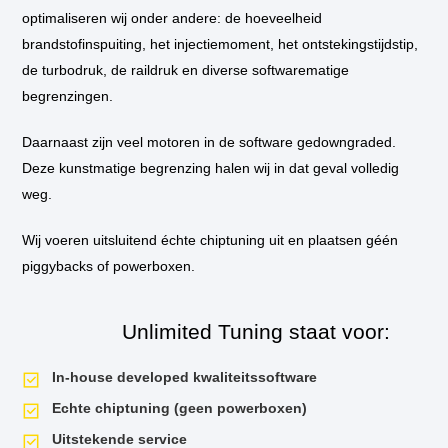
Motor specificatie
optimaliseren wij onder andere: de hoeveelheid
brandstofinspuiting, het injectiemoment, het ontstekingstijdstip,
Technische
Volledige motorcode
M1DA / M2DA / SFDB (afhan
gegevens
de turbodruk, de raildruk en diverse softwarematige
van
Euro-type
Euro 5
begrenzingen.
de
motor
Cilinderinhoud
999 cc
–
Daarnaast zijn veel motoren in de software gedowngraded.
Ford
Deze kunstmatige begrenzing halen wij in dat geval volledig
Boring x slag
71.9 x 82.0 mm
C-
weg.
MAX
Compressieverhouding
10.0 : 1
1.0
EcoBoost
Wij voeren uitsluitend échte chiptuning uit en plaatsen géén
100
Aandrijving
Voorwielaandrijving (FWD)
piggybacks of powerboxen.
pk
Unlimited Tuning staat voor:
ECU specificatie
In-house developed kwaliteitssoftware
ECU-
Motorcomputer merk en volledige
Bosch MED17
Echte chiptuning (geen powerboxen)
informatie
type
Uitstekende service
en