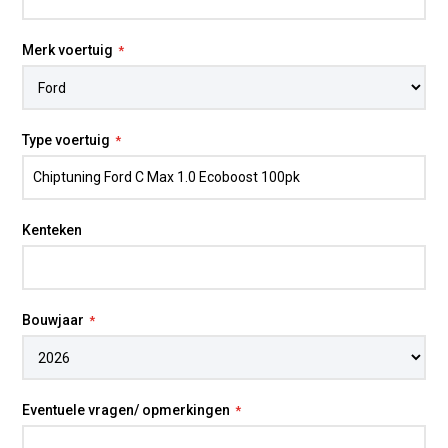
motorvariant, de transmissie en het beoogde
gebruik. Omdat wij eigen programmeurs in dienst
Merk voertuig
hebben, kunnen wij de calibratie echt verfijnen op
rijcomfort, souplesse en prestaties. Daardoor is
chiptuning op maat
niet alleen een
vermogensupgrade, maar ook een verbetering van
Type voertuig
het totale rijgevoel.
Voor wie meer uit deze Ford wil halen zonder grote
mechanische aanpassingen, is software-
Kenteken
optimalisatie een zeer effectieve upgrade. De auto
voelt lichter, reageert sneller en sluit beter aan bij
modern dagelijks gebruik.
Bouwjaar
* Inbouw op locatie
Eén van onze technici komt bij u thuis of op het werk
voor professionele installatie. Starttarief is € 85,- ex BTW
Eventuele vragen/ opmerkingen
+ gereden km's. Niet elk voertuig kan op locatie getuned
worden.