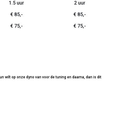
1.5 uur
2 uur
€ 85,-
€ 85,-
€ 75,-
€ 75,-
n wilt op onze dyno van voor de tuning en daarna, dan is dit