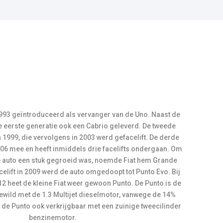
e eerste generatie ook een Cabrio geleverd. De tweede
 1999, die vervolgens in 2003 werd gefacelift. De derde
006 mee en heeft inmiddels drie facelifts ondergaan. Om
e auto een stuk gegroeid was, noemde Fiat hem Grande
celift in 2009 werd de auto omgedoopt tot Punto Evo. Bij
2012 heet de kleine Fiat weer gewoon Punto. De Punto is de
gewild met de 1.3 Multijet dieselmotor, vanwege de 14%
is de Punto ook verkrijgbaar met een zuinige tweecilinder
benzinemotor.