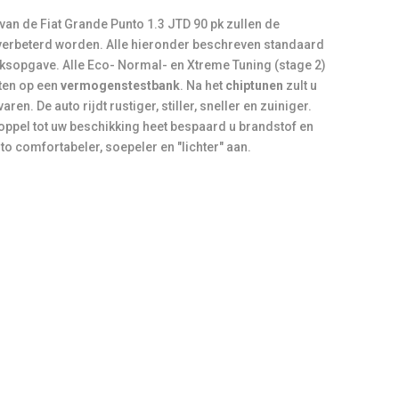
van de Fiat Grande Punto 1.3 JTD 90 pk zullen de
verbeterd worden. Alle hieronder beschreven standaard
ieksopgave. Alle Eco- Normal- en Xtreme Tuning (stage 2)
ten op een
vermogenstestbank
. Na het
chiptunen
zult u
aren. De auto rijdt rustiger, stiller, sneller en zuiniger.
ppel tot uw beschikking heet bespaard u brandstof en
uto comfortabeler, soepeler en "lichter" aan.