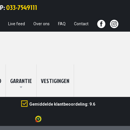
Ga
PP:
033-7549111
naar
de
inhoud
Live feed
Over ons
FAQ
Contact
O
GARANTIE
VESTIGINGEN
Gemiddelde klantbeoordeling: 9.6