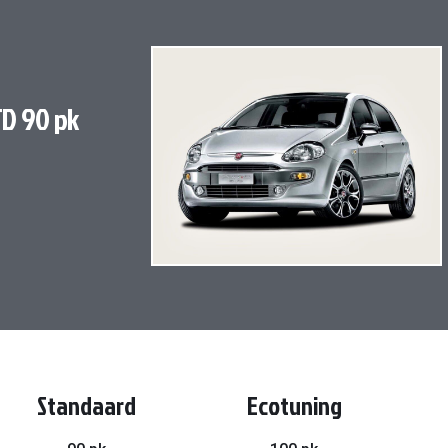
Ga
naar
het
einde
TD 90 pk
van
de
afbeeldingen-
gallerij
Standaard
Ecotuning