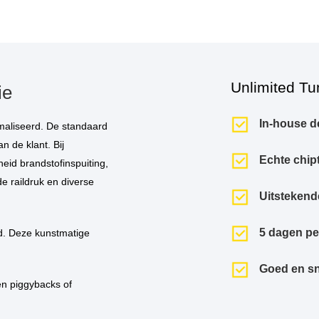
Unlimited Tu
ie
In-house d
n de klant. Bij
Echte chip
eid brandstofinspuiting,
de raildruk en diverse
Uitstekend
5 dagen p
Goed en sn