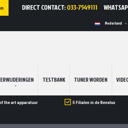
DIRECT CONTACT:
033-7549111
WHATSA
en
Selecteer
Nederland
winkel
ERWIJDERINGEN
TESTBANK
TUNER WORDEN
VIDE
of the art apparatuur
5 Filialen in de Benelux