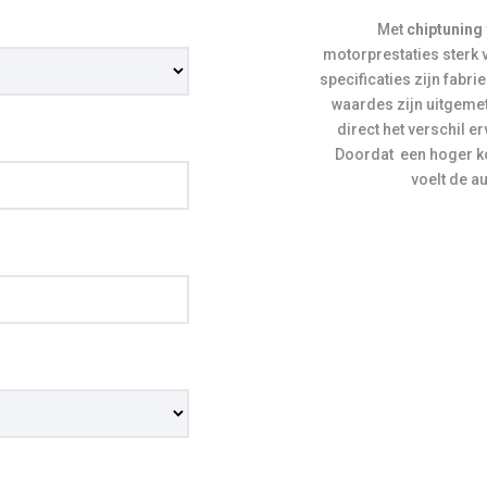
Met
chiptuning
motorprestaties sterk 
specificaties zijn fabr
waardes zijn uitgeme
direct het verschil erv
Doordat een hoger ko
voelt de a