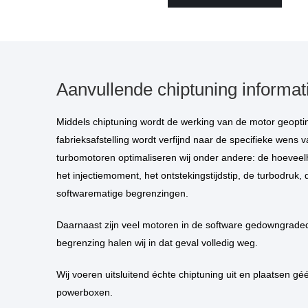
Aanvullende chiptuning informat
Middels chiptuning wordt de werking van de motor geoptimaliseerd. De standaard
fabrieksafstelling wordt verfijnd naar de specifieke wens va
turbomotoren optimaliseren wij onder andere: de hoeveelh
het injectiemoment, het ontstekingstijdstip, de turbodruk, 
softwarematige begrenzingen.
Daarnaast zijn veel motoren in de software gedowngraded. Deze kunstmatige
begrenzing halen wij in dat geval volledig weg.
Wij voeren uitsluitend échte chiptuning uit en plaatsen géén piggybacks of
powerboxen.