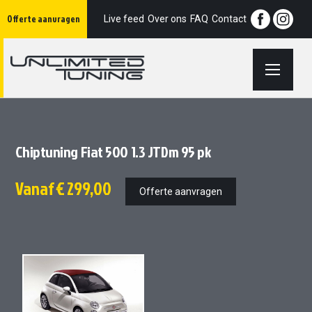
Ga
Offerte aanvragen
naar
Live feed
Over ons
FAQ
Contact
de
inhoud
Chiptuning Fiat 500 1.3 JTDm 95 pk
Vanaf
€ 299,00
Offerte aanvragen
Ga
Ga
naar
naar
het
het
einde
begin
van
van