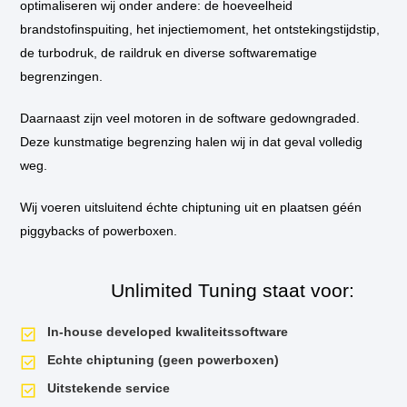
optimaliseren wij onder andere: de hoeveelheid
brandstofinspuiting, het injectiemoment, het ontstekingstijdstip,
** Standaard wordt de auto niet op de vermogenstestbank geplaatst
de turbodruk, de raildruk en diverse softwarematige
tijdens de tuningssessie, tenzij hier aanleiding voor is. Als u een
vermogensrun wilt op onze dyno van voor de tuning en daarna, dan is dit
begrenzingen.
mogelijk. Uiteraard krijgt u het testrapport mee naar huis!
Daarnaast zijn veel motoren in de software gedowngraded.
Deze kunstmatige begrenzing halen wij in dat geval volledig
weg.
Wij voeren uitsluitend échte chiptuning uit en plaatsen géén
piggybacks of powerboxen.
Unlimited Tuning staat voor:
In-house developed kwaliteitssoftware
Echte chiptuning (geen powerboxen)
Uitstekende service