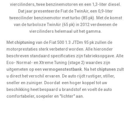
viercilinders, twee benzinemotoren en een 1,3-liter diesel.
Dat jaar presenteerde Fiat de TwinAir, een 0,9-liter
tweecilinder benzinemotor met turbo (85 pk). Met de komst
van de turboloze TwinAir (65 pk) in 2012 verdwenen de
viercilinders helemaal uit het gamma.
Met
chiptuning
van de Fiat 500 1.3 JTDm 95 pk zullen de
motorprestaties sterk verbeterd worden. Alle hieronder
beschreven standaard specificaties zijn fabrieksopgave. Alle
Eco- Normal- en Xtreme Tuning (stage 2) waardes zijn
uitgemeten op een
vermogenstestbank
. Na het
chiptunen
zult
u direct het verschil ervaren. De auto rijdt rustiger, stiller,
sneller en zuiniger. Doordat een hoger koppel tot uw
beschikking heet bespaard u brandstof en voelt de auto
comfortabeler, soepeler en "lichter" aan.