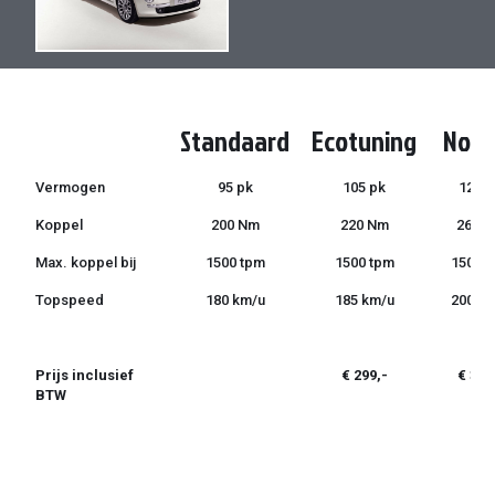
de
de
afbeeldingen-
afbeeldingen-
gallerij
gallerij
Standaard
Ecotuning
Norm
Vermogen
95 pk
105 pk
120 p
Koppel
200 Nm
220 Nm
260 
Max. koppel bij
1500 tpm
1500 tpm
1500 
Topspeed
180 km/u
185 km/u
200 k
Prijs inclusief
€ 299,-
€ 399
BTW