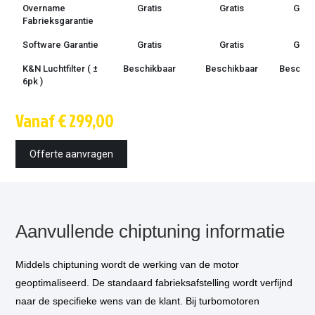
Overname
Gratis
Gratis
Grati
Fabrieksgarantie
Software Garantie
Gratis
Gratis
Grati
K&N Luchtfilter ( ±
Beschikbaar
Beschikbaar
Beschik
6pk )
Techniek
OBD /
OBD /
OBD 
Vanaf € 299,00
bootmode
bootmode
bootm
Montage tijd
1.5 uur
1.5 uur
1.5 u
Offerte aanvragen
Inbouw op
€ 85,-
€ 85,-
€ 85,
locatie
optioneel
*
Vermogensmeting
€ 75,-
€ 75,-
€ 75,
optioneel
*
Aanvullende chiptuning informatie
Middels chiptuning wordt de werking van de motor
geoptimaliseerd. De standaard fabrieksafstelling wordt verfijnd
naar de specifieke wens van de klant. Bij turbomotoren
* Als u kiest voor inbouw op locatie, dan komt één van onze technicus
bij u thuis of op het werk langs om de tuning in te bouwen.